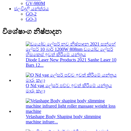
GV-980M
ජලවිදුලි යන්ත්රය
GO-2
GO-3
විශේෂාංග නිෂ්පාදන
Diode Laser New Products 2021 Sanhe Laser 10
Bars 12...
Q Nd yag ලේසර් පච්ච ඉවත් කිරීමේ යන්ත්‍රය
මාරු කළා
Velashape Body Shaping body slimming
machine infrare...