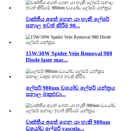
වෘත්තීය අතේ ගෙන යා හැකි ලේසර්
සනාල ඉවත් කිරීම 98...
15W/30W Spider Vein Removal 980
Diode laser mac...
ලේසර් 980nm ඩයෝඩ ලේසර් යන්ත්‍රය
සනාල මකුළුවා...
වෘත්තීය අතේ ගෙන යා හැකි 980nm
ඩයෝඩ ලේසර් vascula...