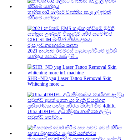
භාගික co2 ලේසර් වෘත්තීය කැළැල් ඉවත්
කිරීමේ යන්ත්‍රය
2021 නවතම ඊඑම්එස් හැඩගැන්වීමේ මූර්ති
යන්ත්‍රය හොට් සේල් බී...
SHR+ND yag Laser Tattoo Removal Skin
Whitening more ...
Ultra 4DHIFU අධි තීව්‍රතා නාභිගත අල්ට්‍රා
සවුන්ඩ් පෝටා...
හිසකෙස් ඉවත් කිරීම සඳහා බහුකාර්ය ලේසර්