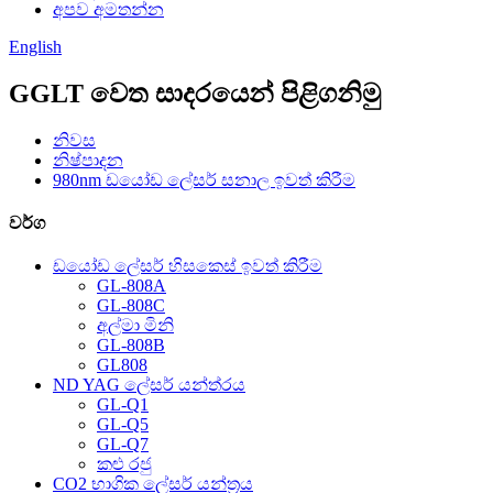
අපව අමතන්න
English
GGLT වෙත සාදරයෙන් පිළිගනිමු
නිවස
නිෂ්පාදන
980nm ඩයෝඩ ලේසර් සනාල ඉවත් කිරීම
වර්ග
ඩයෝඩ ලේසර් හිසකෙස් ඉවත් කිරීම
GL-808A
GL-808C
අල්මා මිනි
GL-808B
GL808
ND YAG ලේසර් යන්ත්රය
GL-Q1
GL-Q5
GL-Q7
කළු රජු
CO2 භාගික ලේසර් යන්ත්‍රය