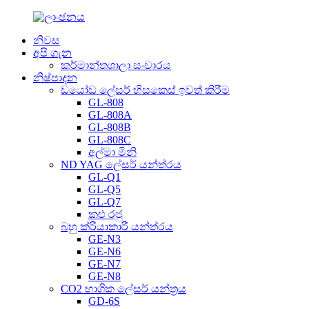
නිවස
අපි ගැන
කර්මාන්තශාලා සංචාරය
නිෂ්පාදන
ඩයෝඩ ලේසර් හිසකෙස් ඉවත් කිරීම
GL-808
GL-808A
GL-808B
GL-808C
අල්මා මිනි
ND YAG ලේසර් යන්ත්රය
GL-Q1
GL-Q5
GL-Q7
කළු රජු
බහු ක්රියාකාරී යන්ත්රය
GE-N3
GE-N6
GE-N7
GE-N8
CO2 භාගික ලේසර් යන්ත්‍රය
GD-6S