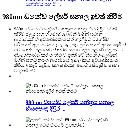
යන්ත්රය සහ ටී ...
980nm ඩයෝඩ ලේසර් සනාල ඉවත් කිරීම
980nm ඩයෝඩ ලේසර් යන්ත්‍රය සනාල නිය දිලීර ඉවත්
කිරීම ජලය සහ හීමොග්ලොබින් මගින් සමාන
ආකාරයකින් අවශෝෂණය කර ගැනීමට විශේෂිත
චරිතයක් ඇත.පටකවල ඉහළ ජල ප්‍රතිශතයක් අඩංගු බැවින්
පටක නිසි ලෙස ඉවත් කිරීම සඳහා ශල්‍ය ලේසර් ජලයෙන්
අවශෝෂණය කර ගැනීම වැදගත් වේ.හීමොග්ලොබින්
මගින් එකම තරංග ආයාමයේ ආලෝකය අවශෝෂණය
කිරීම ද කැටි ගැසීම සහ සාර්ථක හෝමියස්ටැසිස් සඳහා
වැදගත් වේ.
980nm ඩයෝඩ ලේසර් යන්ත්‍රය සනාල
නියපොතු දිලීර ...