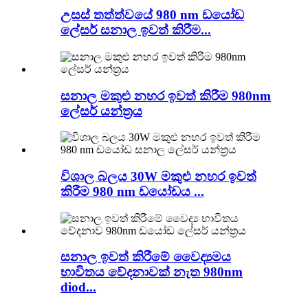
උසස් තත්ත්වයේ 980 nm ඩයෝඩ
ලේසර් සනාල ඉවත් කිරීම...
සනාල මකුළු නහර ඉවත් කිරීම 980nm
ලේසර් යන්ත්‍රය
විශාල බලය 30W මකුළු නහර ඉවත්
කිරීම 980 nm ඩයෝඩය ...
සනාල ඉවත් කිරීමේ වෛද්‍යමය
භාවිතය වේදනාවක් නැත 980nm
diod...