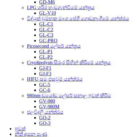
GD-M6
LPG ශරීර හැඩගැන්වීමේ යන්ත්‍රය
GL-V10
විද්යුත් චුම්භක මාංශ පේශි ගොඩනැගීමේ යන්ත්රය
GL-C1
GL-C2
GL-C3
GC-PRO
Picosecond ලේසර් යන්ත්‍රය
GL-P1
GL-P2
Cryolipolysis සිරුර සිහින් කිරීමේ යන්ත්‍රය
GJ-F1
GJ-F3
HIFU සම එසවුම් යන්ත්රය
GC-5
GC-6
980nm ඩයෝඩ ලේසර් සනාල ඉවත් කිරීම
GV-980
GV-980M
ජලවිදුලි යන්ත්රය
GO-2
GO-3
පුවත්
නිති අසන පැණ