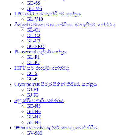
GD-6S
GD-M6
LPG ශරීර හැඩගැන්වීමේ යන්ත්‍රය
GL-V10
විද්යුත් චුම්භක මාංශ පේශි ගොඩනැගීමේ යන්ත්රය
GL-C1
GL-C2
GL-C3
GC-PRO
Picosecond ලේසර් යන්ත්‍රය
GL-P1
GL-P2
HIFU සම එසවුම් යන්ත්රය
GC-5
GC-6
Cryolipolysis සිරුර සිහින් කිරීමේ යන්ත්‍රය
GJ-F1
GJ-F3
බහු ක්රියාකාරී යන්ත්රය
GE-N3
GE-N6
GE-N7
GE-N8
980nm ඩයෝඩ ලේසර් සනාල ඉවත් කිරීම
GV-980