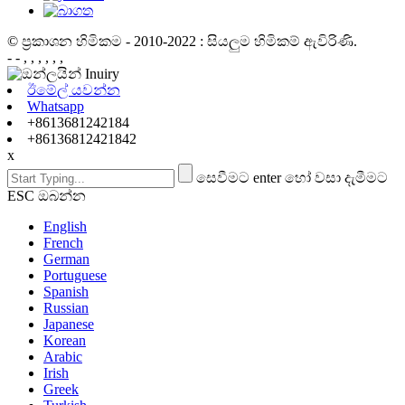
© ප්‍රකාශන හිමිකම - 2010-2022 : සියලුම හිමිකම් ඇවිරිණි.
- - , , , , , ,
ඊමේල් යවන්න
Whatsapp
+8613681242184
+86136812421842
x
සෙවීමට enter හෝ වසා දැමීමට
ESC ඔබන්න
English
French
German
Portuguese
Spanish
Russian
Japanese
Korean
Arabic
Irish
Greek