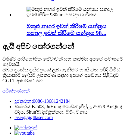
මකුළු නහර ඉවත් කිරීමේ යන්ත්‍රය
සනාල ඉවත් කිරීමේ යන්ත්‍රය 98...
ඇයි අපිව තෝරගන්නේ
විශිෂ්ට පාරිභෝගික සේවාවක් සහ තෘප්තිය අපගේ සමාගමේ
හදවතයි.
ඔබට ප්‍රශස්ත ප්‍රතිඵලයක් ලබා ගැනීමට හැකි වන පරිදි විවිධ
ක්‍රියාකාරී ලේසර් උපකරණ සඳහා අපගේ ප්‍රවේශය පිළිබඳව
GGLT ආඩම්බර වේ.
පරීක්ෂණයක්
දුරකථන:0086-13681242184
කාමරය B-508, JuHong ගොඩනැගිල්ල, අංක 9 AnQing
වීදිය, ShunYi දිස්ත්‍රික්කය, බීජිං, චීනය
laser@ggltlaser.com