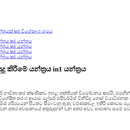
කිරීමේ යන්ත්‍රය in1 යන්ත්‍රය
ර් භාවිතා කර ක්ෂණිකව ඉහළ ශක්තියක් විමෝචනය කරයි, එමඟින් 
ශේෂිත තරංග ආයාම ලේසර් එපීඩර්මිස් විනිවිද ගොස් ව්යාධිජන
ර්මිස් ශරීරයෙන් පිටතට සීමා වනු ඇත, වර්ණකවල ඉතිරි කොටස මැක්
ුරු වන අතර අවසානයේ අතුරුදහන් වන අතර අවට සාමාන්‍ය සමේ