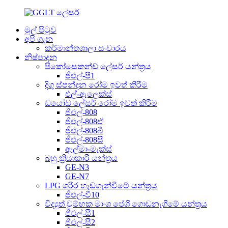
මුල් පිටුව
අපි ගැන
කර්මාන්තශාලා සංචාරය
නිෂ්පාදන
පිකෝසෙකන්ඩ් ලේසර් යන්ත්‍රය
ජීඑල්-පී1
දිගු ස්පන්දන රෝම ඉවත් කිරීම
එල්-ඇලෙක්ස්
ඩයෝඩ ලේසර් රෝම ඉවත් කිරීම
ජීඑල්-808
ජීඑල්-808ඒ
ජීඑල්-808බී
ජීඑල්-808සී
ඇල්මා-මැක්ස්
බහු ක්‍රියාකාරී යන්ත්‍රය
GE-N3
GE-N7
LPG ශරීර හැඩගැන්වීමේ යන්ත්‍රය
ජීඑල්-වී10
විද්‍යුත් චුම්භක මාංශ පේශි ගොඩනැගීමේ යන්ත්‍රය
ජීඑල්-සී1
ජීඑල්-සී2