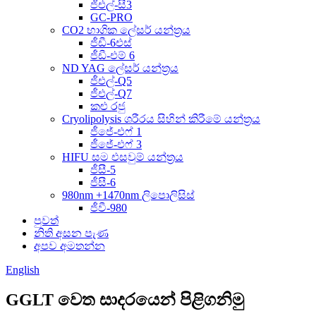
ජීඑල්-සී3
GC-PRO
CO2 භාගික ලේසර් යන්ත්‍රය
ජීඩී-6එස්
ජීඩී-එම් 6
ND YAG ලේසර් යන්ත්‍රය
ජීඑල්-Q5
ජීඑල්-Q7
කළු රජු
Cryolipolysis ශරීරය සිහින් කිරීමේ යන්ත්‍රය
ජීජේ-එෆ් 1
ජීජේ-එෆ් 3
HIFU සම එසවුම් යන්ත්‍රය
ජීසී-5
ජීසී-6
980nm +1470nm ලිපොලිසිස්
ජීවී-980
පුවත්
නිති අසන පැණ
අපව අමතන්න
English
GGLT වෙත සාදරයෙන් පිළිගනිමු