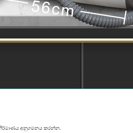
හර නිර්මාණය අනුගමනය කරන්න.