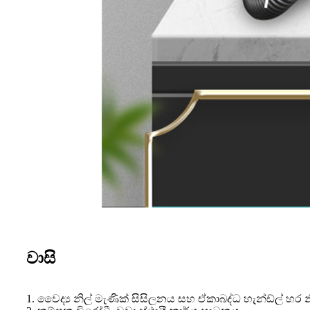
වාසි
1. වෛද්‍ය නිල් මැණික් සිසිලනය සහ ඒකාබද්ධ හැන්ඩ්ල් 