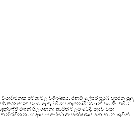
ව්යාධිජනක පටක වල වර්ණකය, එනම් ලේසර් ප්‍රමුඛ පුපුරන සුලු
ක වර්ණක පටක වලට ඇතුල් වීමට නැනෝමීටර 6 ක් පමණි. එවිට
‍රෝෆේජ් මගින් ගිල ගන්නා කැටිති වලට බෙදී, පසුව වසා
 පටක නිශ්චිත තරංග ආයාම ලේසර් අවශෝෂණය නොකරන බැවින්