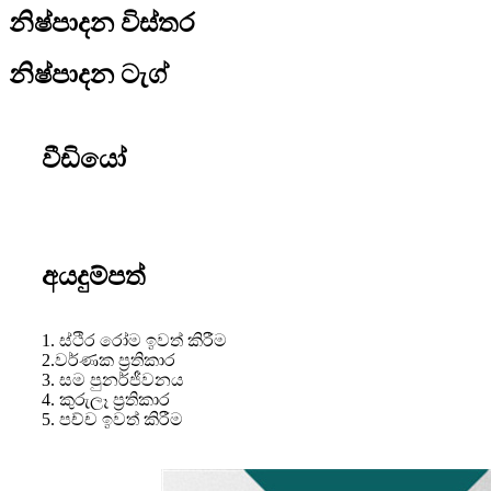
නිෂ්පාදන විස්තර
නිෂ්පාදන ටැග්
වීඩියෝ
අයදුම්පත්
1. ස්ථිර රෝම ඉවත් කිරීම
2.වර්ණක ප්‍රතිකාර
3. සම පුනර්ජීවනය
4. කුරුලෑ ප්‍රතිකාර
5. පච්ච ඉවත් කිරීම