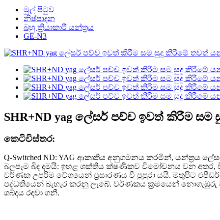
මුල් පිටුව
නිෂ්පාදන
බහු ක්‍රියාකාරී යන්ත්‍රය
GE-N3
SHR+ND yag ලේසර් පච්ච ඉවත් කිරීම සම සුදු 
කෙටි
විස්තර:
Q-Switched ND: YAG ආකෘතිය අනුගමනය කරමින්, යන්ත්‍රය ලේස
බලපෑම බිඳ දමයි: ඉහළ ශක්තිය ක්ෂණිකව විමෝචනය වන අතර, වි
වර්ණක උපරිම වේගයෙන් ප්‍රසාරණය වී පුපුරා යයි. මතුපිට එපීඩ
පද්ධතියෙන් බැහැර කරනු ලැබේ. වර්ණකය ක්‍රමයෙන් නොගැඹ
ශබ්දය රඳවා ගනී.