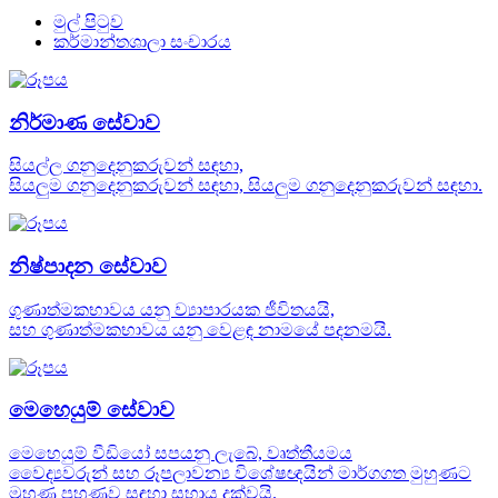
මුල් පිටුව
කර්මාන්තශාලා සංචාරය
නිර්මාණ සේවාව
සියල්ල ගනුදෙනුකරුවන් සඳහා,
සියලුම ගනුදෙනුකරුවන් සඳහා, සියලුම ගනුදෙනුකරුවන් සඳහා.
නිෂ්පාදන සේවාව
ගුණාත්මකභාවය යනු ව්‍යාපාරයක ජීවිතයයි,
සහ ගුණාත්මකභාවය යනු වෙළඳ නාමයේ පදනමයි.
මෙහෙයුම් සේවාව
මෙහෙයුම් වීඩියෝ සපයනු ලැබේ, වෘත්තීයමය
වෛද්‍යවරුන් සහ රූපලාවන්‍ය විශේෂඥයින් මාර්ගගත මුහුණට
මුහුණ පුහුණුව සඳහා සහාය දක්වයි.