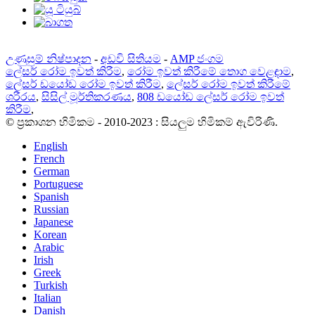
උණුසුම් නිෂ්පාදන
-
අඩවි සිතියම
-
AMP ජංගම
ලේසර් රෝම ඉවත් කිරීම
,
රෝම ඉවත් කිරීමේ තොග වෙළඳාම
,
ලේසර් ඩයෝඩ රෝම ඉවත් කිරීම
,
ලේසර් රෝම ඉවත් කිරීමේ
ශරීරය
,
සිසිල් මූර්තිකරණය
,
808 ඩයෝඩ ලේසර් රෝම ඉවත්
කිරීම
,
© ප්‍රකාශන හිමිකම - 2010-2023 : සියලුම හිමිකම් ඇවිරිණි.
English
French
German
Portuguese
Spanish
Russian
Japanese
Korean
Arabic
Irish
Greek
Turkish
Italian
Danish