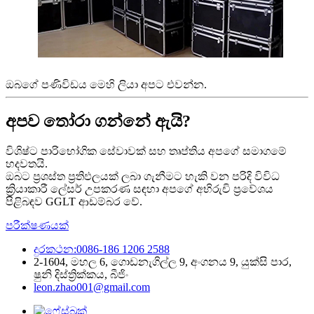
ඔබගේ පණිවිඩය මෙහි ලියා අපට එවන්න.
අපව තෝරා ගන්නේ ඇයි?
විශිෂ්ට පාරිභෝගික සේවාවක් සහ තෘප්තිය අපගේ සමාගමේ
හදවතයි.
ඔබට ප්‍රශස්ත ප්‍රතිඵලයක් ලබා ගැනීමට හැකි වන පරිදි විවිධ
ක්‍රියාකාරී ලේසර් උපකරණ සඳහා අපගේ අභිරුචි ප්‍රවේශය
පිළිබඳව GGLT ආඩම්බර වේ.
පරීක්ෂණයක්
දුරකථන:0086-186 1206 2588
2-1604, මහල 6, ගොඩනැගිල්ල 9, අංගනය 9, යුක්සි පාර,
ෂුනි දිස්ත්‍රික්කය, බීජිං
leon.zhao001@gmail.com