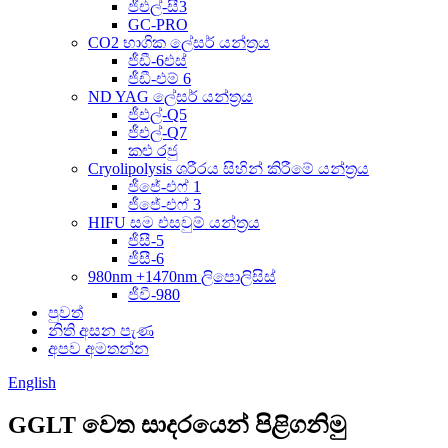
ජීඑල්-සී3
GC-PRO
CO2 භාගික ලේසර් යන්ත්‍රය
ජීඩී-6එස්
ජීඩී-එම් 6
ND YAG ලේසර් යන්ත්‍රය
ජීඑල්-Q5
ජීඑල්-Q7
කළු රජු
Cryolipolysis ශරීරය සිහින් කිරීමේ යන්ත්‍රය
ජීජේ-එෆ් 1
ජීජේ-එෆ් 3
HIFU සම එසවුම් යන්ත්‍රය
ජීසී-5
ජීසී-6
980nm +1470nm ලිපොලිසිස්
ජීවී-980
පුවත්
නිති අසන පැණ
අපව අමතන්න
English
GGLT වෙත සාදරයෙන් පිළිගනිමු