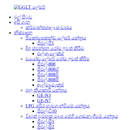
මුල් පිටුව
අපි ගැන
කර්මාන්තශාලා සංචාරය
නිෂ්පාදන
පිකෝසෙකන්ඩ් ලේසර් යන්ත්‍රය
ජීඑල්-පී1
දිගු ස්පන්දන රෝම ඉවත් කිරීම
එල්-ඇලෙක්ස්
ඩයෝඩ ලේසර් රෝම ඉවත් කිරීම
ජීඑල්-808
ජීඑල්-808ඒ
ජීඑල්-808බී
ජීඑල්-808සී
ඇල්මා-මැක්ස්
බහු ක්‍රියාකාරී යන්ත්‍රය
GE-N3
GE-N7
LPG ශරීර හැඩගැන්වීමේ යන්ත්‍රය
ජීඑල්-වී10
විද්‍යුත් චුම්භක මාංශ පේශි ගොඩනැගීමේ යන්ත්‍රය
ජීඑල්-සී1
ජීඑල්-සී2