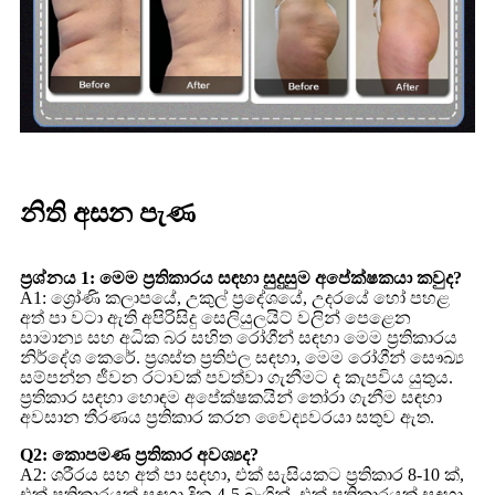
නිති අසන පැණ
ප්‍රශ්නය 1: මෙම ප්‍රතිකාරය සඳහා සුදුසුම අපේක්ෂකයා කවුද?
A1: ශ්‍රෝණි කලාපයේ, උකුල් ප්‍රදේශයේ, උදරයේ හෝ පහළ
අත් පා වටා ඇති අපිරිසිදු සෙලියුලයිට් වලින් පෙළෙන
සාමාන්‍ය සහ අධික බර සහිත රෝගීන් සඳහා මෙම ප්‍රතිකාරය
නිර්දේශ කෙරේ. ප්‍රශස්ත ප්‍රතිඵල සඳහා, මෙම රෝගීන් සෞඛ්‍ය
සම්පන්න ජීවන රටාවක් පවත්වා ගැනීමට ද කැපවිය යුතුය.
ප්‍රතිකාර සඳහා හොඳම අපේක්ෂකයින් තෝරා ගැනීම සඳහා
අවසාන තීරණය ප්‍රතිකාර කරන වෛද්‍යවරයා සතුව ඇත.
Q2: කොපමණ ප්‍රතිකාර අවශ්‍යද?
A2: ශරීරය සහ අත් පා සඳහා, එක් සැසියකට ප්‍රතිකාර 8-10 ක්,
එක් ප්‍රතිකාරයක් සඳහා දින 4-5 බැගින්, එක් ප්‍රතිකාරයක් සඳහා