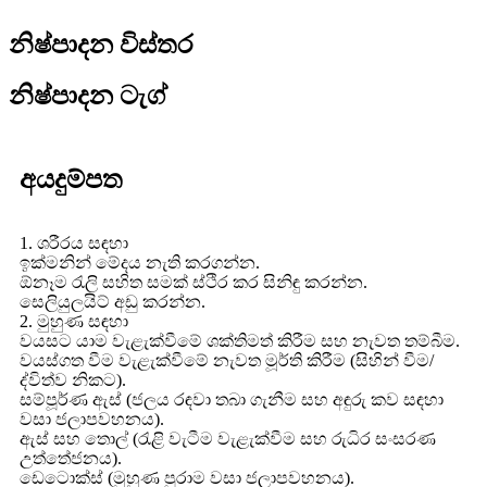
නිෂ්පාදන විස්තර
නිෂ්පාදන ටැග්
අයදුම්පත
1. ශරීරය සඳහා
ඉක්මනින් මේදය නැති කරගන්න.
ඕනෑම රැලි සහිත සමක් ස්ථිර කර සිනිඳු කරන්න.
සෙලියුලයිට් අඩු කරන්න.
2. මුහුණ සඳහා
වයසට යාම වැළැක්වීමේ ශක්තිමත් කිරීම සහ නැවත තම්බීම.
වයස්ගත වීම වැළැක්වීමේ නැවත මූර්ති කිරීම (සිහින් වීම/
ද්විත්ව නිකට).
සම්පූර්ණ ඇස් (ජලය රඳවා තබා ගැනීම සහ අඳුරු කව සඳහා
වසා ජලාපවහනය).
ඇස් සහ තොල් (රැළි වැටීම වැළැක්වීම සහ රුධිර සංසරණ
උත්තේජනය).
ඩෙටොක්ස් (මුහුණ පුරාම වසා ජලාපවහනය).