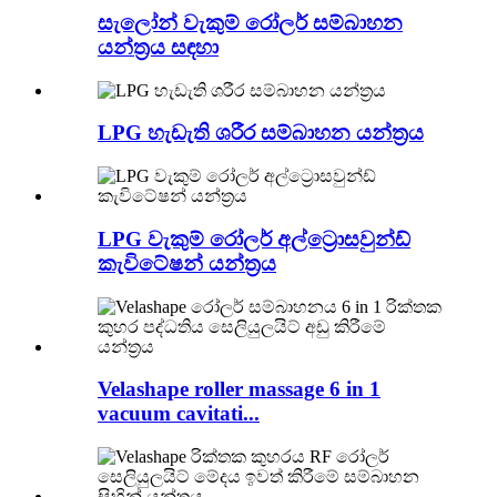
සැලෝන් වැකුම් රෝලර් සම්බාහන
යන්ත්‍රය සඳහා
LPG හැඩැති ශරීර සම්බාහන යන්ත්‍රය
LPG වැකුම් රෝලර් අල්ට්‍රොසවුන්ඩ්
කැවිටේෂන් යන්ත්‍රය
Velashape roller massage 6 in 1
vacuum cavitati...