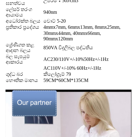
උපරිම：50J/cm3
ඝනත්වය
ලේසර් තරංග
940nm
ආයාමය
අධෝරක්ත බලය
වොට් 5-20
ප්‍රතිකාර ප්‍රදේශය
4mmx7mm, 6mmx13mm, 8mmx25mm,
30mmx44mm, 40mmx66mm,
90mmx120mm
ශ්‍රේණිගත කළ
850VA විදුලිබල පද්ධතිය
ආදාන බලය
බල සැපයුම්
AC230/110V+/-10%50Hz+/-1Hz
ආකාරය
AC110V+/-10% 60Hz+/-1Hz
ශුද්ධ බර
කිලෝග්‍රෑම් 79
භෞතික මානය
59CM*60CM*135CM