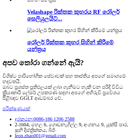
Velashape රික්තක කුහරය RF රෝලර්
සෙලියුලයිට්...
රෝලර් රික්තක කුහර සිහින් කිරීමේ
යන්ත්‍රය
අපව තෝරා ගන්නේ ඇයි?
විශිෂ්ට පාරිභෝගික සේවාවක් සහ තෘප්තිය අපගේ සමාගමේ
හදවතයි.
ඔබට ප්‍රශස්ත ප්‍රතිඵලයක් ලබා ගැනීමට හැකි වන පරිදි විවිධ
ක්‍රියාකාරී ලේසර් උපකරණ සඳහා අපගේ අභිරුචි ප්‍රවේශය
පිළිබඳව GGLT ආඩම්බර වේ.
පරීක්ෂණයක්
දුරකථන:0086-186 1206 2588
2-1604, මහල 6, ගොඩනැගිල්ල 9, අංගනය 9, යුක්සි පාර,
ෂුනි දිස්ත්‍රික්කය, බීජිං
leon.zhao001@gmail.com