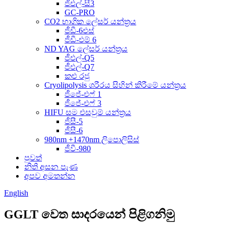
ජීඑල්-සී3
GC-PRO
CO2 භාගික ලේසර් යන්ත්‍රය
ජීඩී-6එස්
ජීඩී-එම් 6
ND YAG ලේසර් යන්ත්‍රය
ජීඑල්-Q5
ජීඑල්-Q7
කළු රජු
Cryolipolysis ශරීරය සිහින් කිරීමේ යන්ත්‍රය
ජීජේ-එෆ් 1
ජීජේ-එෆ් 3
HIFU සම එසවුම් යන්ත්‍රය
ජීසී-5
ජීසී-6
980nm +1470nm ලිපොලිසිස්
ජීවී-980
පුවත්
නිති අසන පැණ
අපව අමතන්න
English
GGLT වෙත සාදරයෙන් පිළිගනිමු