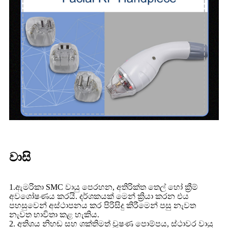
වාසි
1.ඇමරිකා SMC වායු පෙරහන, අතිරික්ත තෙල් හෝ ක්‍රීම්
අවශෝෂණය කරයි. දර්ශකයක් මෙන් ක්‍රියා කරන එය
පහසුවෙන් අස්ථාපනය කර පිරිසිදු කිරීමෙන් පසු නැවත
නැවත භාවිතා කළ හැකිය.
2. අතිශය නිහඬ සහ ශක්තිමත් චූෂණ පොම්පය, ස්ථාවර වායු