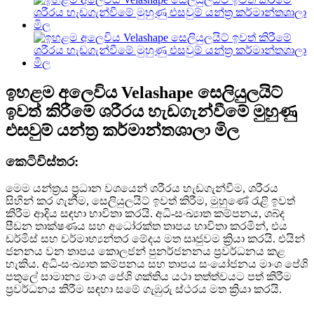
ඉහළම අලෙවිය Velashape සෙලියුලයිට්
ඉවත් කිරීමේ ශරීරය හැඩගැන්වීමේ මුහුණු
එසවුම් යන්ත්‍ර කර්මාන්තශාලා මිල
කෙටි
විස්තර:
මෙම යන්ත්‍රය ප්‍රධාන වශයෙන් ශරීරය හැඩගැන්වීම, ශරීරය
සිහින් කර ගැනීම, සෙලියුලයිට් ඉවත් කිරීම, මුහුණේ රැළි ඉවත්
කිරීම ආදිය සඳහා භාවිතා කරයි. අධි-සංඛ්‍යාත කම්පනය, ශබ්ද
පීඩන තාක්ෂණය සහ අධෝරක්ත තාපය භාවිතා කරමින්, එය
ඩර්මිස් සහ චර්මාභ්‍යන්තර මේදය මත සෘජුවම ක්‍රියා කරයි. එයින්
ජනනය වන තාපය කොලජන් පුනර්ජනනය ප්‍රවර්ධනය කළ
හැකිය. අධි-සංඛ්‍යාත කම්පනය සහ තාපය සංයෝජනය මාංශ පේශි
පතුලේ සාමාන්‍ය මාංශ පේශි ශක්තිය යථා තත්ත්වයට පත් කිරීම
ප්‍රවර්ධනය කිරීම සඳහා සමේ ගැඹුරු ස්ථරය මත ක්‍රියා කරයි.