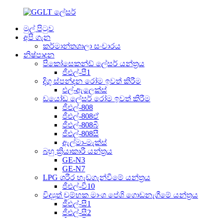
මුල් පිටුව
අපි ගැන
කර්මාන්තශාලා සංචාරය
නිෂ්පාදන
පිකෝසෙකන්ඩ් ලේසර් යන්ත්‍රය
ජීඑල්-පී1
දිගු ස්පන්දන රෝම ඉවත් කිරීම
එල්-ඇලෙක්ස්
ඩයෝඩ ලේසර් රෝම ඉවත් කිරීම
ජීඑල්-808
ජීඑල්-808ඒ
ජීඑල්-808බී
ජීඑල්-808සී
ඇල්මා-මැක්ස්
බහු ක්‍රියාකාරී යන්ත්‍රය
GE-N3
GE-N7
LPG ශරීර හැඩගැන්වීමේ යන්ත්‍රය
ජීඑල්-වී10
විද්‍යුත් චුම්භක මාංශ පේශි ගොඩනැගීමේ යන්ත්‍රය
ජීඑල්-සී1
ජීඑල්-සී2