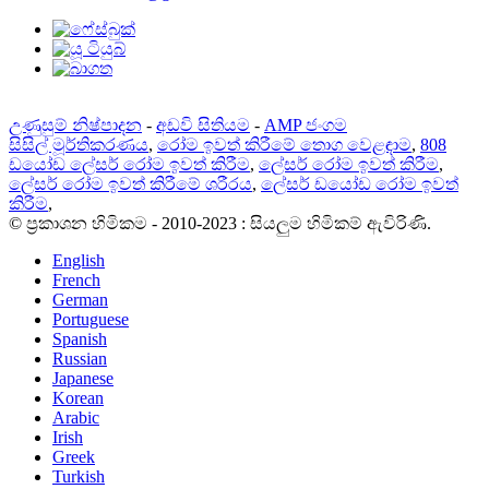
උණුසුම් නිෂ්පාදන
-
අඩවි සිතියම
-
AMP ජංගම
සිසිල් මූර්තිකරණය
,
රෝම ඉවත් කිරීමේ තොග වෙළඳාම
,
808
ඩයෝඩ ලේසර් රෝම ඉවත් කිරීම
,
ලේසර් රෝම ඉවත් කිරීම
,
ලේසර් රෝම ඉවත් කිරීමේ ශරීරය
,
ලේසර් ඩයෝඩ රෝම ඉවත්
කිරීම
,
© ප්‍රකාශන හිමිකම - 2010-2023 : සියලුම හිමිකම් ඇවිරිණි.
English
French
German
Portuguese
Spanish
Russian
Japanese
Korean
Arabic
Irish
Greek
Turkish