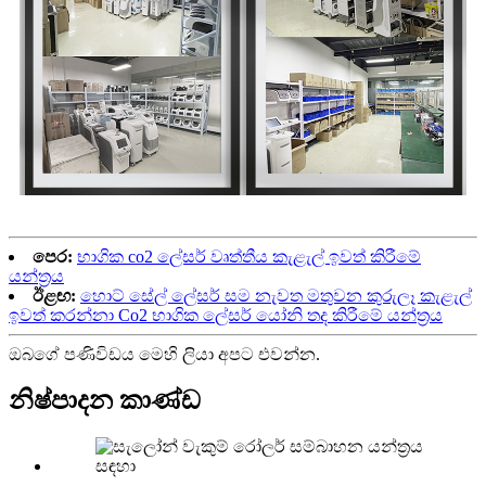
පෙර:
භාගික co2 ලේසර් වෘත්තීය කැළැල් ඉවත් කිරීමේ
යන්ත්‍රය
ඊළඟ:
හොට් සේල් ලේසර් සම නැවත මතුවන කුරුලෑ කැළැල්
ඉවත් කරන්නා Co2 භාගික ලේසර් යෝනි තද කිරීමේ යන්ත්‍රය
ඔබගේ පණිවිඩය මෙහි ලියා අපට එවන්න.
නිෂ්පාදන කාණ්ඩ