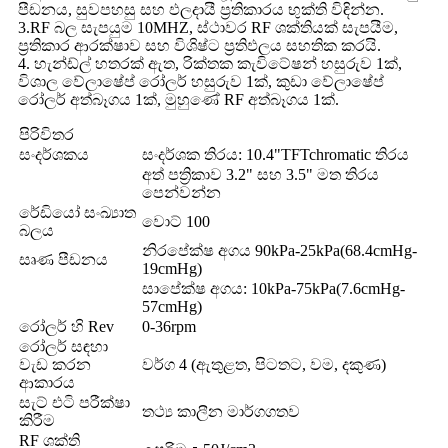
පීඩනය, සුවපහසු සහ ඵලදායී ප්‍රතිකාරය භුක්ති විඳින්න.
3.RF බල සැපයුම 10MHZ, ස්ථාවර RF ශක්තියක් සැපයීම,
ප්‍රතිකාර ආරක්ෂාව සහ විශිෂ්ට ප්‍රතිඵලය සහතික කරයි.
4. හැන්ඩ්ල් හතරක් ඇත, රික්තක කැවිටේෂන් හසුරුව 1ක්,
විශාල වේලාෂේප් රෝලර් හසුරුව 1ක්, කුඩා වේලාෂේප්
රෝලර් අත්බෑගය 1ක්, මුහුණේ RF අත්බෑගය 1ක්.
පිරිවිතර
සංදර්ශකය
සංදර්ශක තිරය: 10.4"TFTchromatic තිරය
අත් පත්‍රිකාව 3.2" සහ 3.5" මත තිරය
පෙන්වන්න
රේඩියෝ සංඛ්‍යාත
වොට් 100
බලය
නිරපේක්ෂ අගය 90kPa-25kPa(68.4cmHg-
සෘණ පීඩනය
19cmHg)
සාපේක්ෂ අගය: 10kPa-75kPa(7.6cmHg-
57cmHg)
රෝලර් හි Rev
0-36rpm
රෝලර් සඳහා
වැඩ කරන
වර්ග 4 (ඇතුළත, පිටතට, වම, දකුණ)
ආකාරය
සැට් එටි පරීක්ෂා
තථ්‍ය කාලීන මාර්ගගතව
කිරීම
RF ශක්ති