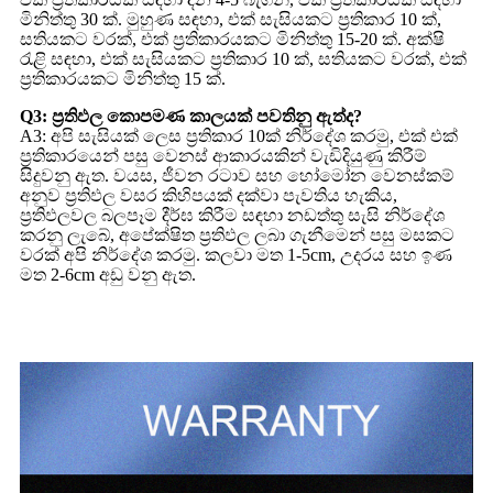
මිනිත්තු 30 ක්. මුහුණ සඳහා, එක් සැසියකට ප්‍රතිකාර 10 ක්,
සතියකට වරක්, එක් ප්‍රතිකාරයකට මිනිත්තු 15-20 ක්. අක්ෂි
රැළි සඳහා, එක් සැසියකට ප්‍රතිකාර 10 ක්, සතියකට වරක්, එක්
ප්‍රතිකාරයකට මිනිත්තු 15 ක්.
Q3: ප්‍රතිඵල කොපමණ කාලයක් පවතිනු ඇත්ද?
A3: අපි සැසියක් ලෙස ප්‍රතිකාර 10ක් නිර්දේශ කරමු, එක් එක්
ප්‍රතිකාරයෙන් පසු වෙනස් ආකාරයකින් වැඩිදියුණු කිරීම්
සිදුවනු ඇත. වයස, ජීවන රටාව සහ හෝමෝන වෙනස්කම්
අනුව ප්‍රතිඵල වසර කිහිපයක් දක්වා පැවතිය හැකිය,
ප්‍රතිඵලවල බලපෑම දීර්ඝ කිරීම සඳහා නඩත්තු සැසි නිර්දේශ
කරනු ලැබේ, අපේක්ෂිත ප්‍රතිඵල ලබා ගැනීමෙන් පසු මසකට
වරක් අපි නිර්දේශ කරමු. කලවා මත 1-5cm, උදරය සහ ඉණ
මත 2-6cm අඩු වනු ඇත.