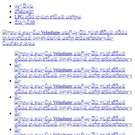
මුල් පිටුව
නිෂ්පාදන
LPG ශරීර හැඩගැන්වීමේ යන්ත්‍රය
ජීඑල්-වී10